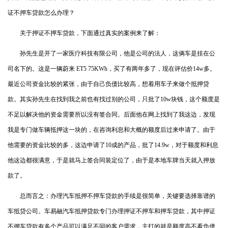
证不押车贷款怎么办理？
关于押证不押车贷款，下面通过真实的案例来了解：
孙先生是开了一家医疗科技有限公司，他是公司的法人，这俩车是挂在公
司名下的。这是一辆蔚来 ET5 75KWh，买了有两年多了，现在评估价14w多。
最近公司资金比较的紧张，由于自己负债比较高，想着用车子来做个抵押贷
款。其实孙先生在找到我之前也有找过别的公司，只批了10w块钱，这个额度是
不足以解决他的资金需要所以没有签合同。后面他在网上找到了我这边，发现
我是专门做车辆抵押这一块的，在咨询利息和大概的额度后过来申请了。由于
他需要的资金比较的多，这边申请了10成的产品，批了14.9w，对于额度和利息
他这边都很满意，于是就马上签合同装定位了，由于是本地车牌当天就入押放
款了。
总而言之：办理汽车抵押不押车贷款的手续是很简单，关键要选择靠谱的
车抵贷公司。车易融汽车抵押贷款专门办理押证不押车和押车贷款，其中押证
不押车贷款有多个产品可以满足不同的客户需求，主打的就是额度高不看负债