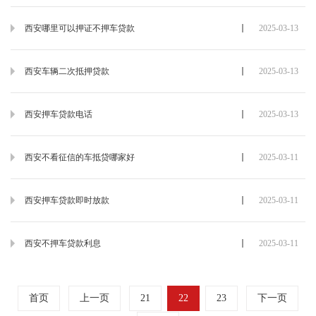
西安哪里可以押证不押车贷款
2025-03-13
西安车辆二次抵押贷款
2025-03-13
西安押车贷款电话
2025-03-13
西安不看征信的车抵贷哪家好
2025-03-11
西安押车贷款即时放款
2025-03-11
西安不押车贷款利息
2025-03-11
首页
上一页
21
22
23
下一页