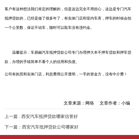
客户有这种想法我们肯定的理解的，但是这边完全不用担心，这边是专门汽车
抵押贷款的，已经是做了很多年了，有实体门店和室内车库，押车的时候会拍
一个公里数，保证不动车，随时可以取车没有违约金。
温馨提示：车易融汽车抵押贷款公司专门办理押大本不押车贷款和押车贷
款，办理的手续简单不看个人的信用和负债。
公司有执照和实体门店，利息费用公开透明，一手的资金方，没有中介费！
文章来源：网络
文章作者：小编
上一篇 : 西安汽车抵押贷款哪家信誉好
下一篇：西安汽车抵押贷款公司哪家好